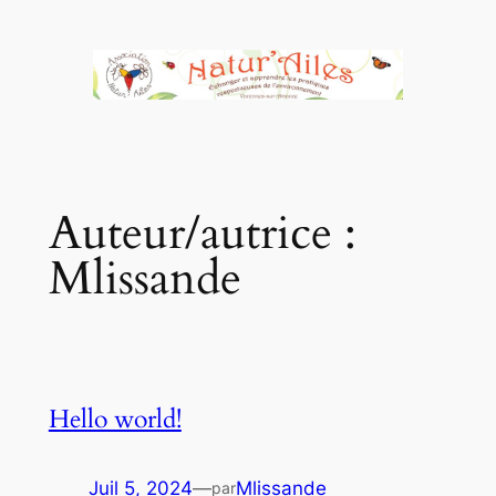
Aller
au
contenu
Auteur/autrice :
Mlissande
Hello world!
Juil 5, 2024
—
Mlissande
par