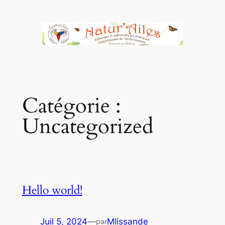
Aller
au
contenu
Catégorie :
Uncategorized
Hello world!
Juil 5, 2024
—
Mlissande
par